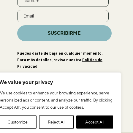
SUSCRIBIRME
Puedes darte de baja en cualquier momento.
Para más detalles, revisa nuestra
Política de
Privacidad
.
We value your privacy
We use cookies to enhance your browsing experience, serve
personalized ads or content, and analyze our traffic. By clicking
"Accept All", you consent to our use of cookies.
Customize
Reject All
Accept All