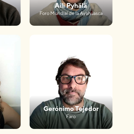
à
Aili Pyhälä
Foro Mundial de la Ayahuasca
Gerónimo Tejedor
Faro