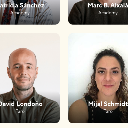
atricia Sánchez
Marc B. Aixal
Academy
Academy
David Londoño
Mijal Schmidt
Faro
Faro