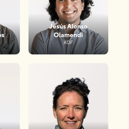
Jesús Alonso
os
Olamendi
ADF