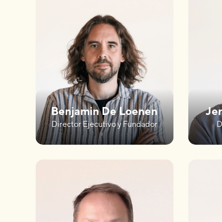
Benjamin De Loenen
Je
Director Ejecutivo y Fundador
D