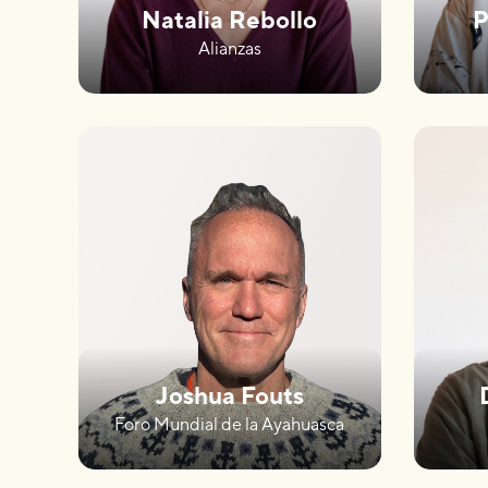
Natalia Rebollo
P
Alianzas
Joshua Fouts
Foro Mundial de la Ayahuasca