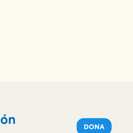
ión
DONA