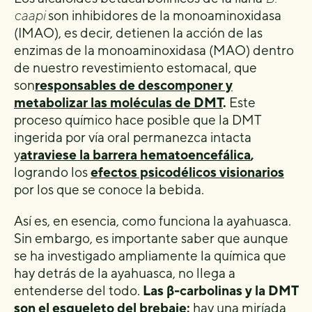
caapi
son inhibidores de la monoaminoxidasa
(IMAO), es decir, detienen la acción de las
enzimas de la monoaminoxidasa (MAO) dentro
de nuestro revestimiento estomacal, que
son
responsables de descomponer y
metabolizar las moléculas de DMT
.
Este
proceso químico hace posible que la DMT
ingerida por vía oral permanezca intacta
y
atraviese la barrera hematoencefálica
,
logrando los
efectos psicodélicos visionarios
por los que se conoce la bebida.
Así es, en esencia, como funciona la ayahuasca.
Sin embargo, es importante saber que aunque
se ha investigado ampliamente la química que
hay detrás de la ayahuasca, no llega a
entenderse del todo.
Las β-carbolinas y la DMT
son el esqueleto del brebaje;
hay una miríada