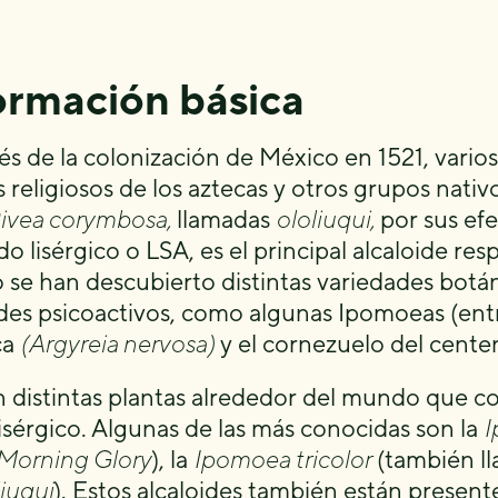
ormación básica
s de la colonización de México en 1521, varios
s religiosos de los aztecas y otros grupos nativo
ivea corymbosa,
llamadas
ololiuqui,
por sus efe
do lisérgico o LSA, es el principal alcaloide r
 se han descubierto distintas variedades botá
ides psicoactivos, como algunas Ipomoeas (entre
ca
(Argyreia nervosa)
y el cornezuelo del cente
n distintas plantas alrededor del mundo que con
lisérgico. Algunas de las más conocidas son la
I
Morning Glory
), la
Ipomoea tricolor
(también l
liuqui
). Estos alcaloides también están presen