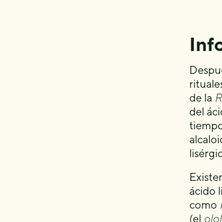
Inf
Despué
rituale
de la
R
del áci
tiempo
alcalo
lisérgi
Existe
ácido 
como
(el
olo