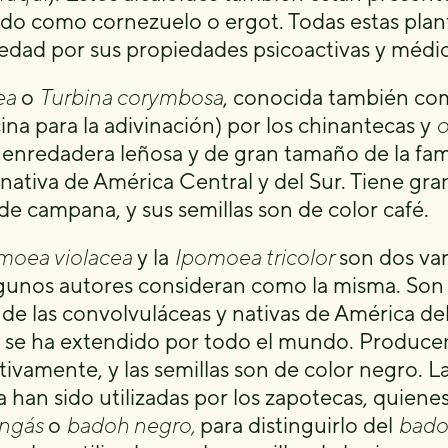
do como cornezuelo o ergot. Todas estas planta
edad por sus propiedades psicoactivas y médic
ea
o
Turbina corymbosa
, conocida también c
ina para la adivinación) por los chinantecas y
o
 enredadera leñosa y de gran tamaño de la fami
 nativa de América Central y del Sur. Tiene gra
de campana, y sus semillas son de color café.
moea violacea
y la
Ipomoea tricolor
son dos var
gunos autores consideran como la misma. Son
a de las convolvuláceas y nativas de América d
o se ha extendido por todo el mundo. Producen 
tivamente, y las semillas son de color negro. La
 han sido utilizadas por los zapotecas, quiene
ngás
o
badoh negro,
para distinguirlo del
bado