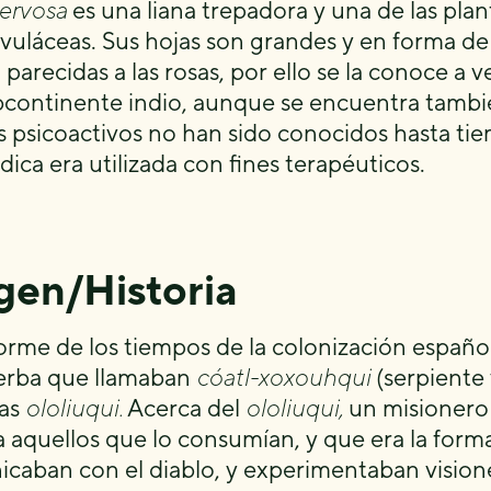
nervosa
es una liana trepadora y una de las plan
vuláceas. Sus hojas son grandes y en forma de 
parecidas a las rosas, por ello se la conoce a v
bcontinente indio, aunque se encuentra también
s psicoactivos no han sido conocidos hasta ti
dica era utilizada con fines terapéuticos.
gen/Historia
orme de los tiempos de la colonización español
erba que llamaban
cóatl-xoxouhqui
(serpiente 
das
ololiuqui.
Acerca del
ololiuqui,
un misionero 
a aquellos que lo consumían, y que era la forma
caban con el diablo, y experimentaban visione