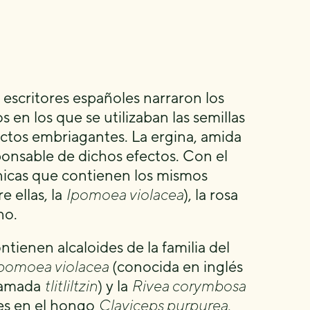
 escritores españoles narraron los
s en los que se utilizaban las semillas
ctos embriagantes. La ergina, amida
esponsable de dichos efectos. Con el
nicas que contienen los mismos
 ellas, la
Ipomoea violacea
), la rosa
no.
tienen alcaloides de la familia del
pomoea violacea
(conocida en inglés
lamada
tlitliltzin
) y la
Rivea corymbosa
tes en el hongo
Claviceps purpurea
,