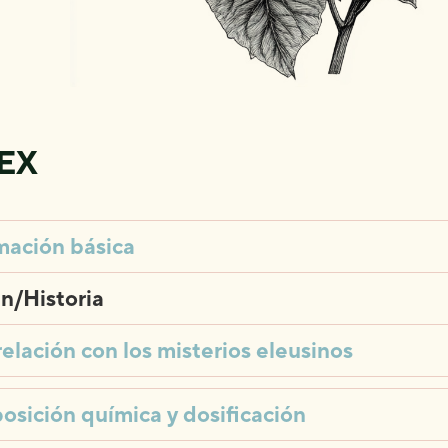
EX
mación básica
n/Historia
relación con los misterios eleusinos
sición química y dosificación