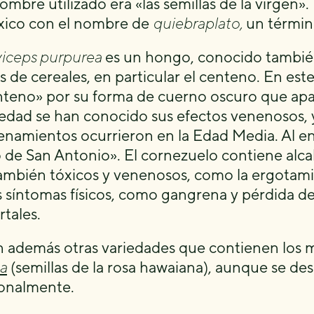
ombre utilizado era «las semillas de la virgen».
ico con el nombre de
quiebraplato,
un términ
iceps purpurea
es un hongo, conocido también
os de cereales, en particular el centeno. En e
nteno» por su forma de cuerno oscuro que apar
edad se han conocido sus efectos venenosos, y
namientos ocurrieron en la Edad Media. Al e
 de San Antonio». El cornezuelo contiene alcal
ambién tóxicos y venenosos, como la ergotami
s síntomas físicos, como gangrena y pérdida d
rtales.
n además otras variedades que contienen los 
a
(semillas de la rosa hawaiana), aunque se des
ionalmente.