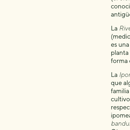
conoci
antigü
La
Riv
(medic
es una
planta
forma 
La
Ipo
que al
famili
cultiv
respec
ipomea
bandu