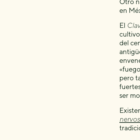
Otro n
en Méx
El
Clav
cultiv
del ce
antigü
envene
«fuego
pero t
fuerte
ser mo
Existe
nervos
tradic