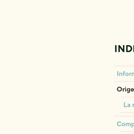
IND
Infor
Orige
La 
Compo