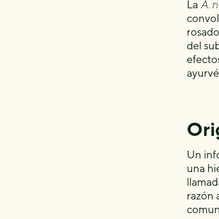
La
A. 
convol
rosado 
del su
efecto
ayurvé
Ori
Un inf
una hi
llama
razón 
comuni