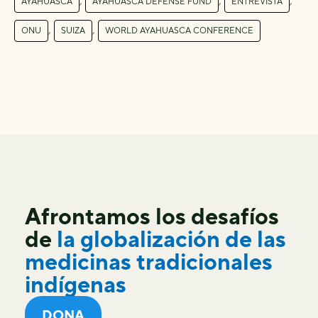
AYAHUASCA
AYAHUASCA DEFENSE FUND
ENTREVISTA
,
,
ONU
SUIZA
WORLD AYAHUASCA CONFERENCE
Afrontamos los desafíos
de
la globalización de las
medicinas tradicionales
indígenas
DONA