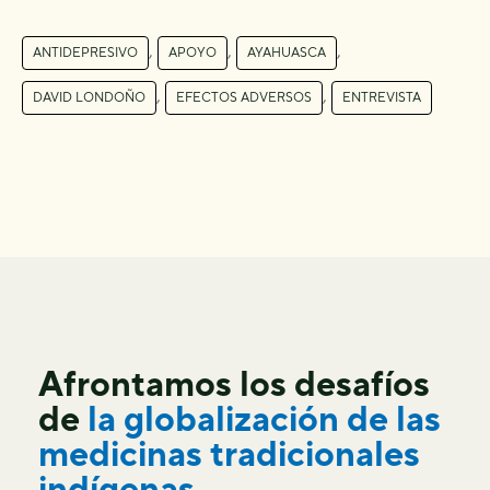
,
,
,
ANTIDEPRESIVO
APOYO
AYAHUASCA
,
,
DAVID LONDOÑO
EFECTOS ADVERSOS
ENTREVISTA
Afrontamos los desafíos
de
la globalización de las
medicinas tradicionales
indígenas