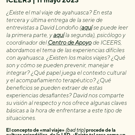
ICEERS | 11 mayo 2023
¿Existe el mal viaje de ayahuasca? En esta
tercera y última entrega de la serie de
entrevistas a David Londoño (
aquí
se puede leer
la primera parte, y
aquí
la segunda), psicólogo y
coordinador del
Centro de Apoyo
de ICEERS,
abordamos el tema de las experiencias difíciles
con ayahuasca. ¿Existen los malos viajes? ¿Qué
son y cómo se pueden prevenir, manejar e
integrar? ¿Qué papel juega el contexto cultural
y el acompañamiento terapéutico? ¿Qué
beneficios se pueden extraer de estas
experiencias desafiantes? David nos comparte
su visión al respecto y nos ofrece algunas claves
básicas a la hora de enfrentarse a este tipo de
situaciones.
El concepto de «mal viaje»
(bad trip)
procede de la
cultura psicodélica, de la LSD. ¿Existe tal cosa como un