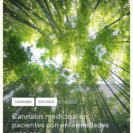
15.06.2021
CANNABIS
,
ESTUDIOS
Cannabis medicinal en
pacientes con enfermedades