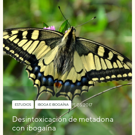
15.05.2017
ESTUDIOS
,
IBOGA E IBOGAÍNA
Desintoxicación de metadona
con ibogaína