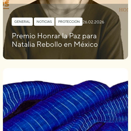
26.02.2026
GENERAL
,
NOTICIAS
,
PROTECCIÓN
Premio Honrar la Paz para
Natalia Rebollo en México