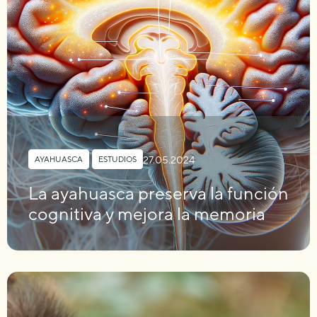
27.05.2024
AYAHUASCA
,
ESTUDIOS
La ayahuasca preserva la función
cognitiva y mejora la memoria