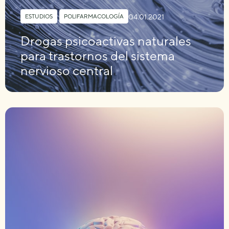
04.01.2021
ESTUDIOS
,
POLIFARMACOLOGÍA
Drogas psicoactivas naturales
para trastornos del sistema
nervioso central