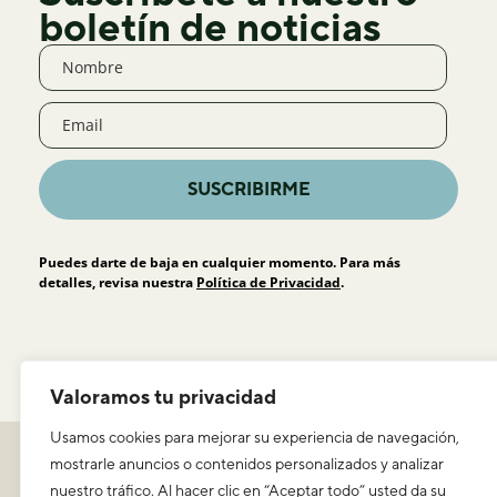
boletín de noticias
SUSCRIBIRME
Puedes darte de baja en cualquier momento. Para más
detalles, revisa nuestra
Política de Privacidad
.
Valoramos tu privacidad
Usamos cookies para mejorar su experiencia de navegación,
Política de privacidad
mostrarle anuncios o contenidos personalizados y analizar
Aviso legal y condiciones de uso
nuestro tráfico. Al hacer clic en “Aceptar todo” usted da su