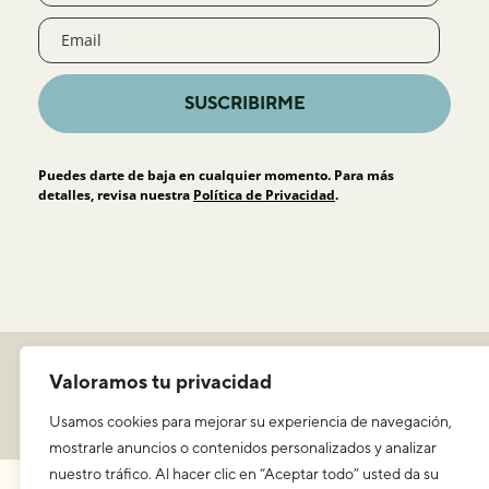
SUSCRIBIRME
Puedes darte de baja en cualquier momento. Para más
detalles, revisa nuestra
Política de Privacidad
.
Política de privacidad
Valoramos tu privacidad
Aviso legal y condiciones de uso
ICEERS
Usamos cookies para mejorar su experiencia de navegación,
mostrarle anuncios o contenidos personalizados y analizar
nuestro tráfico. Al hacer clic en “Aceptar todo” usted da su