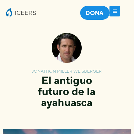
DONA
JONATHON MILLER WEISBERGER
El antiguo
futuro de la
ayahuasca