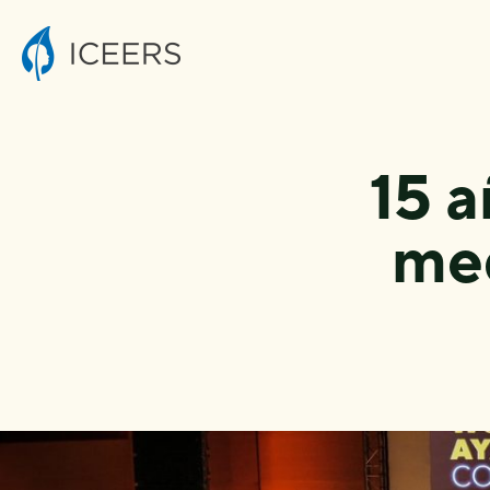
15 a
med