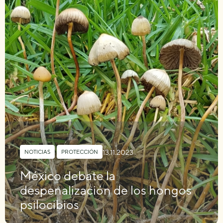
13.11.2023
NOTICIAS
,
PROTECCIÓN
México debate la
despenalización de los hongos
psilocibios