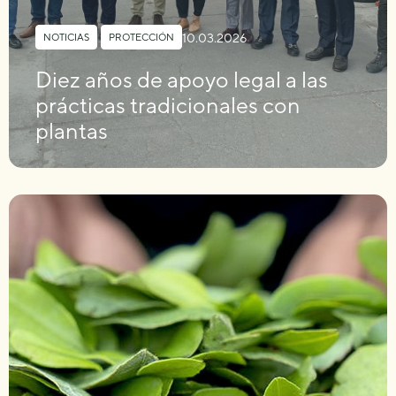
10.03.2026
NOTICIAS
,
PROTECCIÓN
Diez años de apoyo legal a las
prácticas tradicionales con
plantas