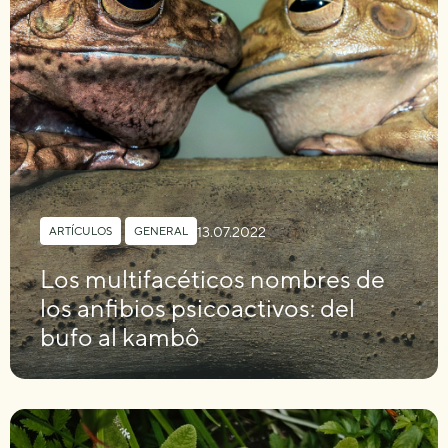
13.07.2022
ARTÍCULOS
,
GENERAL
Los multifacéticos nombres de
los anfibios psicoactivos: del
bufo al kambô