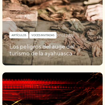
07.02.2023
ARTÍCULOS
,
VOCES INVITADAS
Los peligros del auge del
turismo de la ayahuasca