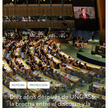
21.04.2026
NOTICIAS
,
PROTECCIÓN
Diez años después de UNGASS:
la brecha entre el discurso y la