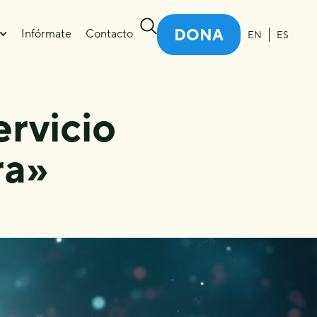
DONA
Infórmate
Contacto
EN
ES
rvicio
ra»