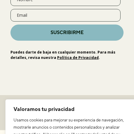
SUSCRIBIRME
Puedes darte de baja en cualquier momento. Para más
detalles, revisa nuestra
Política de Privacidad
.
Política de privacidad
Valoramos tu privacidad
Aviso legal y condiciones de uso
ICEERS
Usamos cookies para mejorar su experiencia de navegación,
mostrarle anuncios o contenidos personalizados y analizar