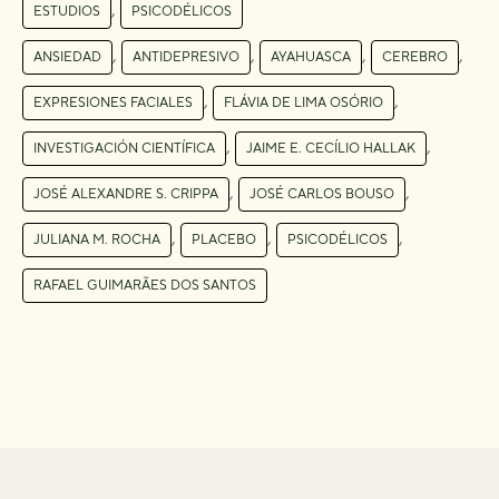
,
ESTUDIOS
PSICODÉLICOS
,
,
,
,
ANSIEDAD
ANTIDEPRESIVO
AYAHUASCA
CEREBRO
,
,
EXPRESIONES FACIALES
FLÁVIA DE LIMA OSÓRIO
,
,
INVESTIGACIÓN CIENTÍFICA
JAIME E. CECÍLIO HALLAK
,
,
JOSÉ ALEXANDRE S. CRIPPA
JOSÉ CARLOS BOUSO
,
,
,
JULIANA M. ROCHA
PLACEBO
PSICODÉLICOS
RAFAEL GUIMARÃES DOS SANTOS