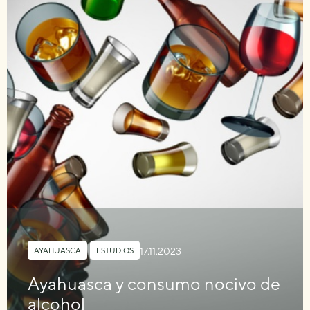
17.11.2023
AYAHUASCA
,
ESTUDIOS
Ayahuasca y consumo nocivo de
alcohol