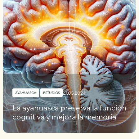
27.05.2024
AYAHUASCA
,
ESTUDIOS
La ayahuasca preserva la función
cognitiva y mejora la memoria