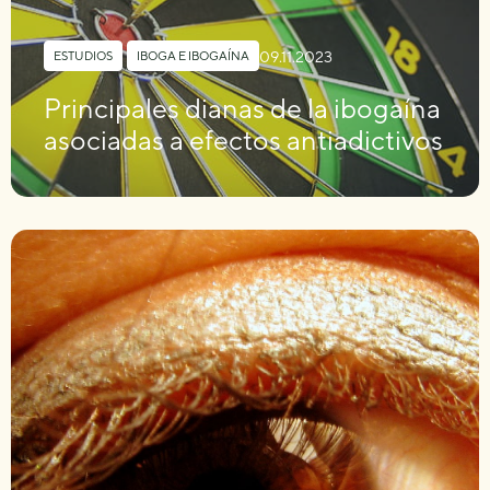
09.11.2023
ESTUDIOS
,
IBOGA E IBOGAÍNA
Principales dianas de la ibogaína
asociadas a efectos antiadictivos