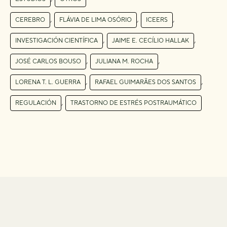
,
,
,
CEREBRO
FLÁVIA DE LIMA OSÓRIO
ICEERS
,
,
INVESTIGACIÓN CIENTÍFICA
JAIME E. CECÍLIO HALLAK
,
,
JOSÉ CARLOS BOUSO
JULIANA M. ROCHA
,
,
LORENA T. L. GUERRA
RAFAEL GUIMARÃES DOS SANTOS
,
REGULACIÓN
TRASTORNO DE ESTRÉS POSTRAUMÁTICO