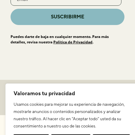
SUSCRIBIRME
Puedes darte de baja en cualquier momento. Para más
detalles, revisa nuestra
Política de Privacidad
.
Política de privacidad
Valoramos tu privacidad
Aviso legal y condiciones de uso
Usamos cookies para mejorar su experiencia de navegación,
ICEERS
mostrarle anuncios o contenidos personalizados y analizar
nuestro tráfico. Al hacer clic en “Aceptar todo” usted da su
consentimiento a nuestro uso de las cookies.