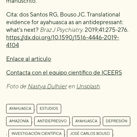
manuscrito.
Cita: dos Santos RG, Bouso JC. Translational
evidence for ayahuasca as an antidepressant:
what’s next?
Braz J Psychiatry.
2019;41:275-276.
https://dx.doi.org/10.1590/1516-4446-2019-
4104
Enlace al artículo
Contacta con el equipo científico de ICEERS
Foto de
Nastya Dulhiier
en
Unsplash
.
,
AYAHUASCA
ESTUDIOS
,
,
,
AMAZONÍA
ANTIDEPRESIVO
AYAHUASCA
DEPRESIÓN
,
,
,
INVESTIGACIÓN CIENTÍFICA
JOSÉ CARLOS BOUSO