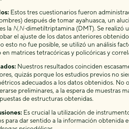
os:
Estos tres cuestionarios fueron administra
ombres) después de tomar ayahuasca, un alu
es la
N,N-
dimetiltriptamina (DMT). Se realizó u
bar el ajuste de los datos anteriores obtenid
esto no fue posible, se utilizó un análisis facto
 en matrices tetracóricas y policóricas y correl
tados:
Nuestros resultados coinciden escasame
tores, quizás porque los estudios previos no
étricos adecuados a los datos obtenidos. No 
erarse preliminares, a la espera de muestras 
opuestas de estructuras obtenidas.
siones:
Es crucial la utilización de instrume
os para dar sentido a la información obtenida e
drogas psicodélicas.