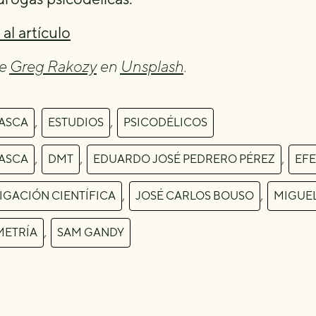
al artículo
de
Greg Rakozy
en
Unsplash
.
,
,
ASCA
ESTUDIOS
PSICODÉLICOS
,
,
,
ASCA
DMT
EDUARDO JOSÉ PEDRERO PÉREZ
EFE
,
,
IGACIÓN CIENTÍFICA
JOSÉ CARLOS BOUSO
MIGUEL
,
METRÍA
SAM GANDY