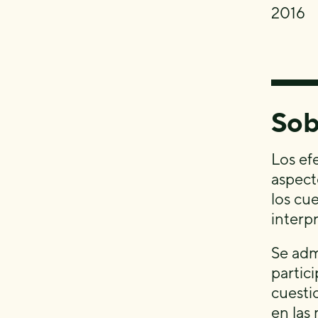
2016
Sob
Los ef
aspect
los cu
interpr
Se adm
partic
cuesti
en las