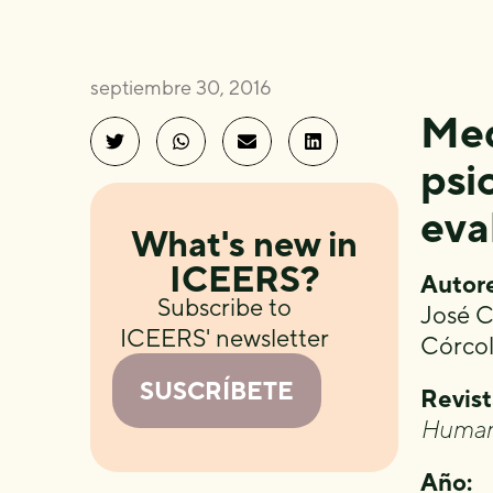
septiembre 30, 2016
Med
psi
eva
What's new in
ICEERS?
Autore
Subscribe to
José C
ICEERS' newsletter
Córcol
SUSCRÍBETE
Revist
Human
Año: