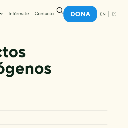
DONA
Infórmate
Contacto
EN
ES
ctos
nógenos