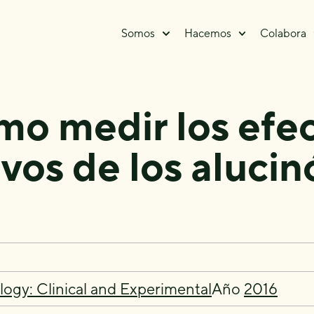
Somos
Hacemos
Colabora
o medir los efe
ivos de los aluci
gy: Clinical and Experimental
Año
2016