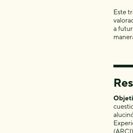
Este t
valora
a futu
manera
Re
Objet
cuesti
alucin
Experi
(ARCI)