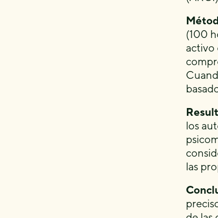
Métod
(100 h
activo 
compro
Cuando 
basado
Resul
los au
psicom
consid
las pr
Conclu
precis
de las 