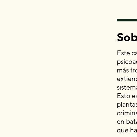
Sob
Este c
psicoa
más fr
extiend
sistem
Esto es
plantas
crimin
en bat
que ha