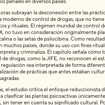
os penales en diversos países.
toras subrayan la desconexión entre las práctic
a moderno de control de drogas, que no tiene 
cos y rituales. El régimen mundial de control d
XX, no tuvo en consideración originalmente pla
calina o las setas de psilocibina. Como resultad
en muchos países, donde su uso con fines ritua
erpreta y criminaliza. El capítulo señala cómo 
l de drogas, como la JIFE, no reconocen el esta
 regulación sea interpretada de forma diferente
alización de prácticas que antes estaban cultu
agradas.
, el estudio critica el enfoque reduccionista 
 a clasificar las plantas psicoactivas únicame
, sin tener en cuenta su significado cultural. 