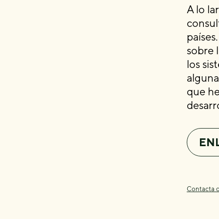
A lo l
consul
países
sobre 
los si
alguna
que he
desarro
ENL
Contacta c