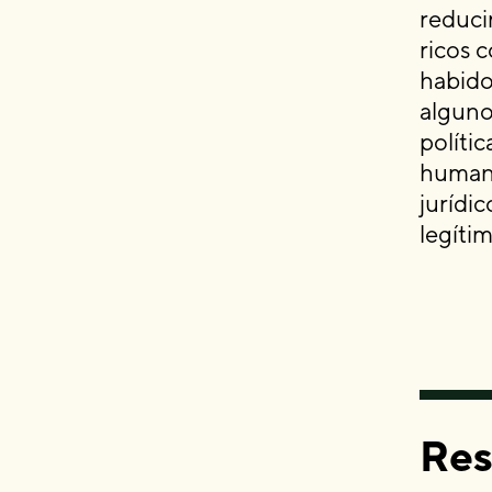
reduci
ricos c
habido
alguno
políti
humano
jurídic
legíti
Re