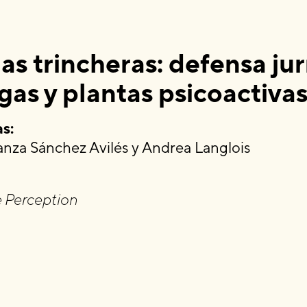
las trincheras: defensa jur
gas y plantas psicoactiva
s:
nza Sánchez Avilés y Andrea Langlois
e Perception