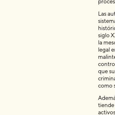
proces
Las au
sistem
históri
siglo 
la mes
legal 
malint
contro
que su
crimin
como s
Además
tiende
activos