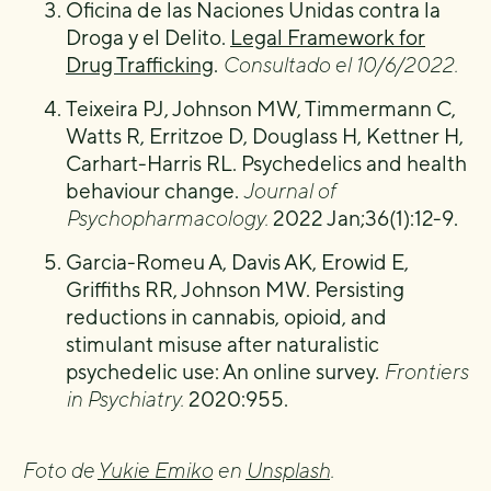
Oficina de las Naciones Unidas contra la
Droga y el Delito.
Legal Framework for
Drug Trafficking
.
Consultado el 10/6/2022.
Teixeira PJ, Johnson MW, Timmermann C,
Watts R, Erritzoe D, Douglass H, Kettner H,
Carhart-Harris RL. Psychedelics and health
behaviour change.
Journal of
Psychopharmacology.
2022 Jan;36(1):12-9.
Garcia-Romeu A, Davis AK, Erowid E,
Griffiths RR, Johnson MW. Persisting
reductions in cannabis, opioid, and
stimulant misuse after naturalistic
psychedelic use: An online survey.
Frontiers
in
P
sychiatry.
2020:955.
Foto de
Yukie Emiko
en
Unsplash
.