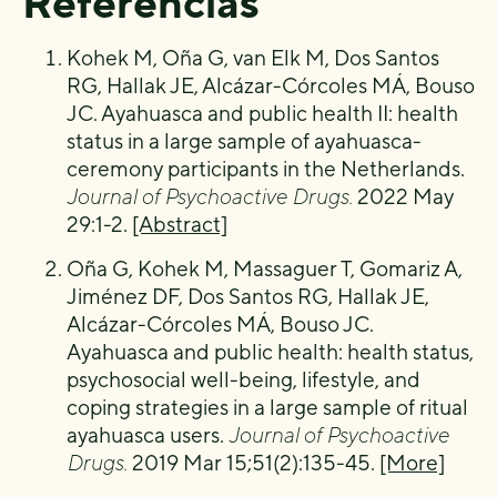
Referencias
Kohek M, Oña G, van Elk M, Dos Santos
RG, Hallak JE, Alcázar-Córcoles MÁ, Bouso
JC. Ayahuasca and public health II: health
status in a large sample of ayahuasca-
ceremony participants in the Netherlands.
Journal of Psychoactive Drugs.
2022 May
29:1-2.
[Abstract]
Oña G, Kohek M, Massaguer T, Gomariz A,
Jiménez DF, Dos Santos RG, Hallak JE,
Alcázar-Córcoles MÁ, Bouso JC.
Ayahuasca and public health: health status,
psychosocial well-being, lifestyle, and
coping strategies in a large sample of ritual
ayahuasca users.
Journal of
P
sychoactive
D
rugs.
2019 Mar 15;51(2):135-45.
[More]