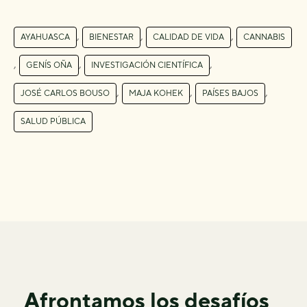
,
,
,
AYAHUASCA
BIENESTAR
CALIDAD DE VIDA
CANNABIS
,
,
,
GENÍS OÑA
INVESTIGACIÓN CIENTÍFICA
,
,
,
JOSÉ CARLOS BOUSO
MAJA KOHEK
PAÍSES BAJOS
SALUD PÚBLICA
Afrontamos los desafíos