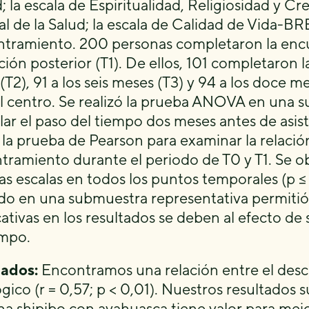
; la escala de Espiritualidad, Religiosidad y C
l de la Salud; la escala de Calidad de Vida-BR
tramiento. 200 personas completaron la encue
ción posterior (T1). De ellos, 101 completaron 
(T2), 91 a los seis meses (T3) y 94 a los doce
el centro. Se realizó la prueba ANOVA en una 
lar el paso del tiempo dos meses antes de asist
ó la prueba de Pearson para examinar la relación
tramiento durante el periodo de T0 y T1. Se o
las escalas en todos los puntos temporales (p ≤ 
ado en una submuestra representativa permitió i
cativas en los resultados se deben al efecto de 
empo.
ados:
Encontramos una relación entre el desce
ógico (r = 0,57; p < 0,01). Nuestros resultados 
na shipibo con ayahuasca tiene valor para mejora