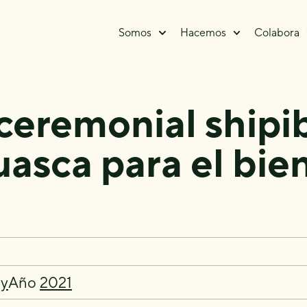
Somos
Hacemos
Colabora
ceremonial shipi
asca para el bie
gy
Año
2021