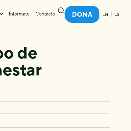
DONA
Infórmate
Contacto
EN
ES
bo de
nestar