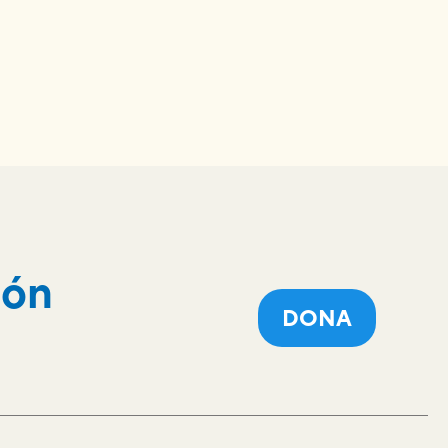
ión
DONA