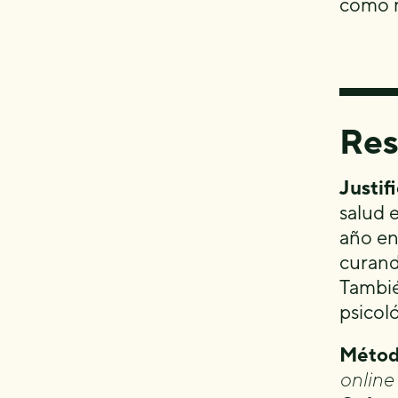
como m
Re
Justif
salud 
año en
curand
Tambié
psicol
Métod
online