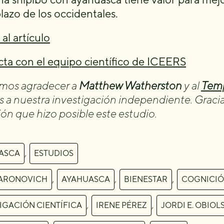
plazo de los occidentales.
al artículo
ta con el equipo científico de ICEERS
mos agradecer a
Matthew Watherston
y al
Temp
s a nuestra investigación independiente. Graci
ón que hizo posible este estudio.
,
ASCA
ESTUDIOS
,
,
,
ARONOVICH
AYAHUASCA
BIENESTAR
COGNICI
,
,
IGACIÓN CIENTÍFICA
IRENE PÉREZ
JORDI E. OBIOL