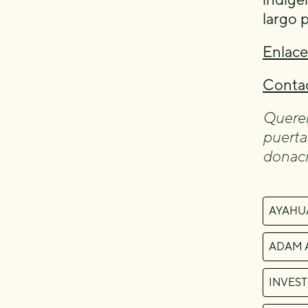
largo 
Enlace 
Contac
Quere
puerta
donaci
AYAHU
ADAM 
INVEST