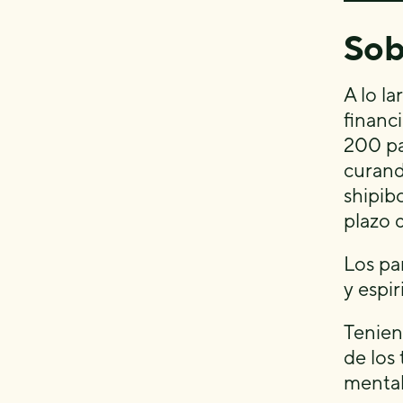
Sob
A lo l
financ
200 pa
curand
shipib
plazo 
Los pa
y espir
Tenien
de los
mental