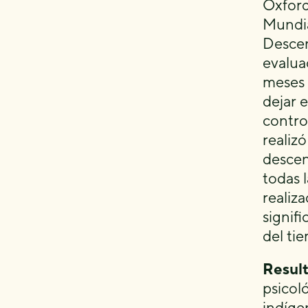
Oxford
Mundia
Descen
evalua
meses 
dejar 
contro
realiz
descen
todas 
realiz
signifi
del ti
Result
psicol
indíge