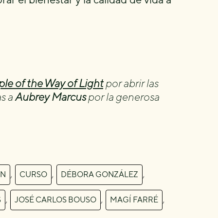
le of the Way of Light
por abrir las
as a
Aubrey Marcus
por la generosa
,
,
,
ÓN
CURSO
DÉBORA GONZÁLEZ
,
,
,
S
JOSÉ CARLOS BOUSO
MAGÍ FARRÉ