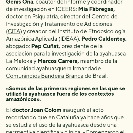
Genís Oña
, coautor del informe y coordinador
de investigación en ICEERS;
Mia Fàbregas,
doctor en Psiquiatría, director del Centro de
Investigación y Tratamiento de Adicciones
(
CITA
) y creador del Instituto de Etnopsicología
Amazónica Aplicada (IDEAA);
Pedro Caldentey,
abogado;
Pep Cuñat,
presidente de la
asociación para la investigación de la ayahuasca
La Maloka y
Marcos Carrera,
miembro de la
comunidad ayahuasquera
Irmandade
Comunindios Bandeira Branca
de Brasil.
«Somos de las primeras regiones en las que se
utilizó la ayahuasca fuera de los contextos
amazónicos».
El
doctor Joan Colom
inauguró el acto
recordando que en Cataluña ya hace años que
se estudia el uso de la ayahuasca desde una
perspectiva científica y clínica. «Comenzaron el