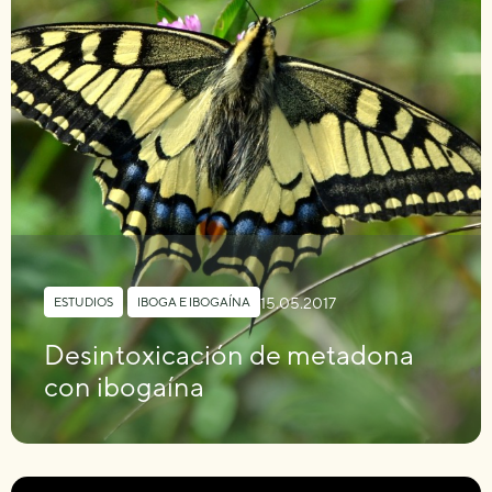
15.05.2017
ESTUDIOS
,
IBOGA E IBOGAÍNA
Desintoxicación de metadona
con ibogaína