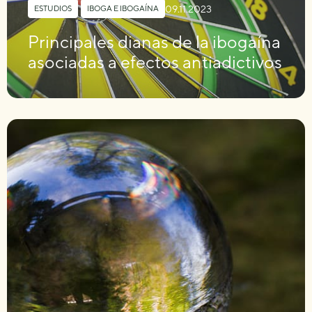
09.11.2023
ESTUDIOS
,
IBOGA E IBOGAÍNA
Principales dianas de la ibogaína
asociadas a efectos antiadictivos