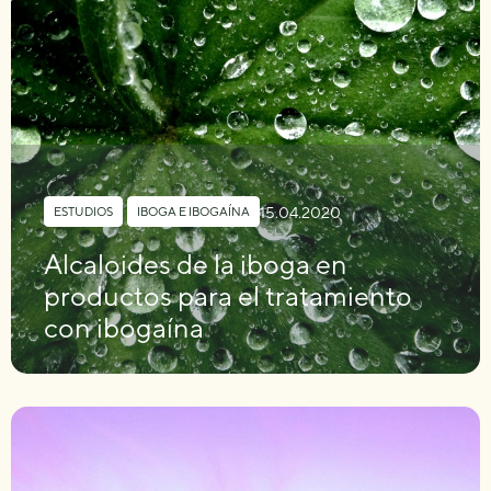
15.04.2020
ESTUDIOS
,
IBOGA E IBOGAÍNA
Alcaloides de la iboga en
productos para el tratamiento
con ibogaína