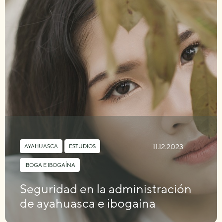
11.12.2023
AYAHUASCA
,
ESTUDIOS
,
IBOGA E IBOGAÍNA
Seguridad en la administración
de ayahuasca e ibogaína